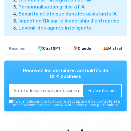
Personnalisation grâce à l'IA
Sécurité et éthique dans les assistants IA
Impact de l'IA sur le leadership d'entreprise
L'avenir des agents intelligents
Résumer
ChatGPT
Claude
Mistral
Recevez les dernières actualités de
IA 4 business
➔ Je m'inscris
*
En remplissant ce formulaire, j’accepte d’être contacté(e) à
des fins commerciales par IA 4 business et ses partenaires.