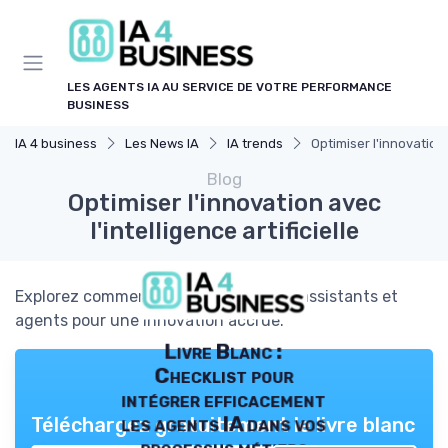
Panneau de gestion des cookies
LES AGENTS IA AU SERVICE DE VOTRE PERFORMANCE
BUSINESS
IA 4 business
Les News IA
IA trends
Optimiser l'innovation a
Blog
Optimiser l'innovation avec
l'intelligence artificielle
Explorez comment l'IA transforme les assistants et
agents pour une innovation accrue.
Livre Blanc :
Checklist pour
intégrer efficacement
les agents IA dans vos
Téléchargez gratuitement le livre blanc