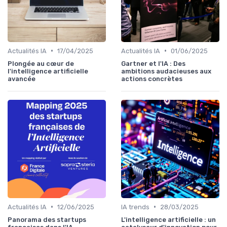
•
•
Actualités IA
17/04/2025
Actualités IA
01/06/2025
Plongée au cœur de
Gartner et l'IA : Des
l'intelligence artificielle
ambitions audacieuses aux
avancée
actions concrètes
•
•
Actualités IA
12/06/2025
IA trends
28/03/2025
Panorama des startups
L'intelligence artificielle : un