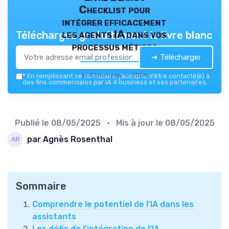
Checklist pour
intégrer efficacement
les agents IA dans vos
Téléchargez gratuitement le livre blanc
processus métiers
➔ Télécharger
IA 4 business — 2026
*
En remplissant ce formulaire, j’accepte d’être contacté(e) à
des fins commerciales par IA 4 business et ses partenaires.
Publié le
08/05/2025
• Mis à jour le
08/05/2025
par Agnès Rosenthal
Sommaire
Comprendre le potentiel de l'IA dans les
assistants
Les défis de l'intégration de l'IA