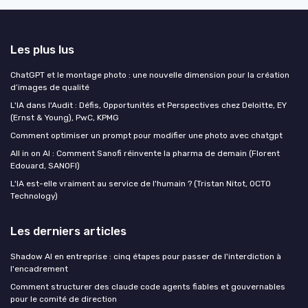
Les plus lus
ChatGPT et le montage photo : une nouvelle dimension pour la création
d’images de qualité
L'IA dans l'Audit : Défis, Opportunités et Perspectives chez Deloitte, EY
(Ernst & Young), PwC, KPMG
Comment optimiser un prompt pour modifier une photo avec chatgpt
All in on AI : Comment Sanofi réinvente la pharma de demain (Florent
Edouard, SANOFI)
L'IA est-elle vraiment au service de l'humain ? (Tristan Nitot, OCTO
Technology)
Les derniers articles
Shadow AI en entreprise : cinq étapes pour passer de l'interdiction à
l'encadrement
Comment structurer des claude code agents fiables et gouvernables
pour le comité de direction