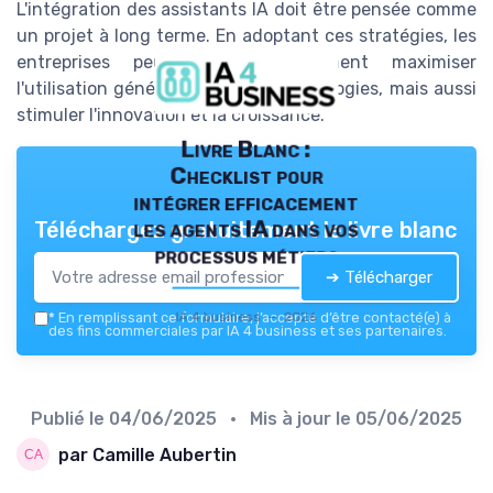
L'intégration des assistants IA doit être pensée comme
un projet à long terme. En adoptant ces stratégies, les
entreprises peuvent non seulement maximiser
l'utilisation générative de ces technologies, mais aussi
stimuler l'innovation et la croissance.
Livre Blanc :
Checklist pour
intégrer efficacement
les agents IA dans vos
Téléchargez gratuitement le livre blanc
processus métiers
➔ Télécharger
IA 4 business — 2026
*
En remplissant ce formulaire, j’accepte d’être contacté(e) à
des fins commerciales par IA 4 business et ses partenaires.
Publié le
04/06/2025
• Mis à jour le
05/06/2025
par Camille Aubertin