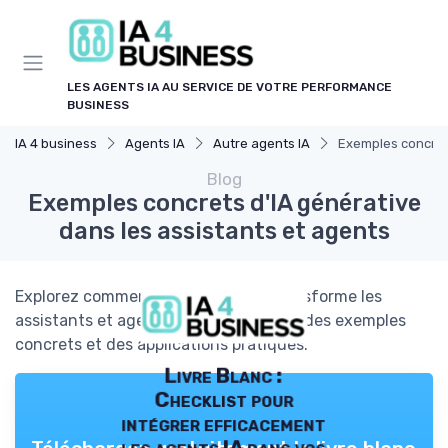
Panneau de gestion des cookies
LES AGENTS IA AU SERVICE DE VOTRE PERFORMANCE
BUSINESS
IA 4 business
Agents IA
Autre agents IA
Exemples concrets
Blog
Exemples concrets d'IA générative
dans les assistants et agents
Explorez comment l'IA générative transforme les
assistants et agents intelligents avec des exemples
concrets et des applications pratiques.
Livre Blanc :
Checklist pour
intégrer efficacement
les agents IA dans vos