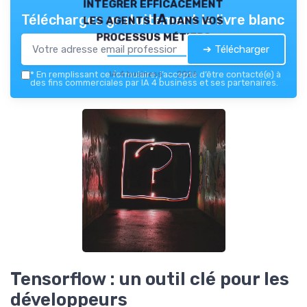
intégrer efficacement
les agents IA dans vos
Téléchargez gratuitement le livre blanc
processus métiers
➔ Télécharger
IA 4 business — 2026
*
En remplissant ce formulaire, j’accepte d’être contacté(e) à
des fins commerciales par IA 4 business et ses partenaires.
Tensorflow : un outil clé pour les
développeurs