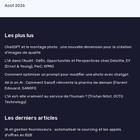
Août 2026
Les plus lus
ChatGPT et le montage photo : une nouvelle dimension pour la création
d’images de qualité
L'IA dans l'Audit : Défis, Opportunités et Perspectives chez Deloitte, EY
(Ernst & Young), PwC, KPMG
Comment optimiser un prompt pour modifier une photo avec chatgpt
All in on AI : Comment Sanofi réinvente la pharma de demain (Florent
Edouard, SANOFI)
L'IA est-elle vraiment au service de l'humain ? (Tristan Nitot, OCTO
Technology)
Les derniers articles
IA et gestion fournisseurs : automatiser le sourcing et les appels
d'offres en B2B