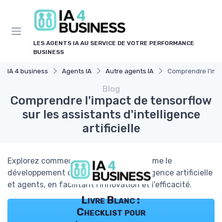
Panneau de gestion des cookies
LES AGENTS IA AU SERVICE DE VOTRE PERFORMANCE
BUSINESS
IA 4 business
Agents IA
Autre agents IA
Comprendre l'impac
Blog
Comprendre l'impact de tensorflow
sur les assistants d'intelligence
artificielle
Explorez comment tensorflow transforme le
développement des assistants d'intelligence artificielle
et agents, en facilitant l'innovation et l'efficacité.
Livre Blanc :
Checklist pour