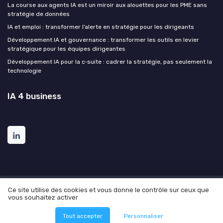
La course aux agents IA est un miroir aux alouettes pour les PME sans
stratégie de données
IA et emploi : transformer l’alerte en stratégie pour les dirigeants
Développement IA et gouvernance : transformer les outils en levier
stratégique pour les équipes dirigeantes
Développement IA pour la c‑suite : cadrer la stratégie, pas seulement la
technologie
IA 4 business
Ce site utilise des cookies et vous donne le contrôle sur ceux que
Mentions légales
Politique de confidentialité
Grande
vous souhaitez activer
enquête sur l'utilisation de l'AI dans l'entreprise
© IA 4 business 2026
Tout accepter
Personnaliser