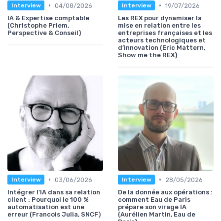
•
•
04/08/2026
19/07/2026
Interview
Interview
IA & Expertise comptable
Les REX pour dynamiser la
(Christophe Priem,
mise en relation entre les
Perspective & Conseil)
entreprises françaises et les
acteurs technologiques et
d’innovation (Eric Mattern,
Show me the REX)
•
•
03/06/2026
28/05/2026
Interview
Interview
Intégrer l'IA dans sa relation
De la donnée aux opérations :
client : Pourquoi le 100 %
comment Eau de Paris
automatisation est une
prépare son virage IA
erreur (Francois Julia, SNCF)
(Aurélien Martin, Eau de