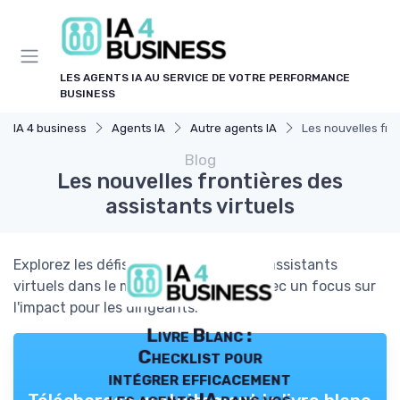
Panneau de gestion des cookies
LES AGENTS IA AU SERVICE DE VOTRE PERFORMANCE
BUSINESS
IA 4 business
Agents IA
Autre agents IA
Les nouvelles fron
Blog
Les nouvelles frontières des
assistants virtuels
Explorez les défis et opportunités des assistants
virtuels dans le monde des affaires, avec un focus sur
l'impact pour les dirigeants.
Livre Blanc :
Checklist pour
intégrer efficacement
les agents IA dans vos