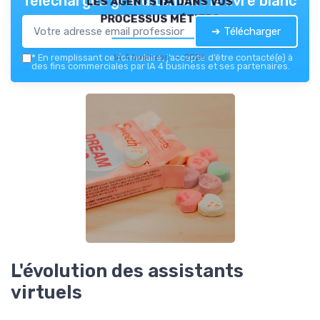
Téléchargez gratuitement le livre blanc
processus métiers
➔ Télécharger
IA 4 business — 2026
*
En remplissant ce formulaire, j’accepte d’être contacté(e) à
des fins commerciales par IA 4 business et ses partenaires.
L'évolution des assistants
virtuels