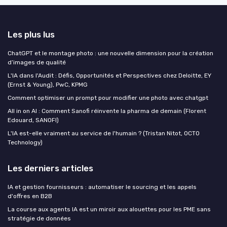
Les plus lus
ChatGPT et le montage photo : une nouvelle dimension pour la création
d’images de qualité
L'IA dans l'Audit : Défis, Opportunités et Perspectives chez Deloitte, EY
(Ernst & Young), PwC, KPMG
Comment optimiser un prompt pour modifier une photo avec chatgpt
All in on AI : Comment Sanofi réinvente la pharma de demain (Florent
Edouard, SANOFI)
L'IA est-elle vraiment au service de l'humain ? (Tristan Nitot, OCTO
Technology)
Les derniers articles
IA et gestion fournisseurs : automatiser le sourcing et les appels
d'offres en B2B
La course aux agents IA est un miroir aux alouettes pour les PME sans
stratégie de données