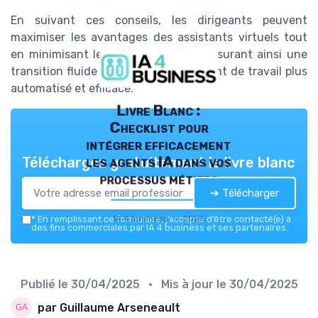
En suivant ces conseils, les dirigeants peuvent
maximiser les avantages des assistants virtuels tout
en minimisant les défis potentiels, assurant ainsi une
transition fluide vers un environnement de travail plus
automatisé et efficace.
Livre Blanc :
Checklist pour
intégrer efficacement
les agents IA dans vos
Téléchargez gratuitement le livre blanc
processus métiers
➔ Télécharger
IA 4 business — 2026
*
En remplissant ce formulaire, j’accepte d’être contacté(e) à
des fins commerciales par IA 4 business et ses partenaires.
Publié le
30/04/2025
• Mis à jour le
30/04/2025
par Guillaume Arseneault