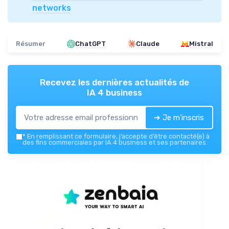
networks
Résumer
ChatGPT
Claude
Mistral
Recevez les dernières actualités de
IA 4 business
➔ Je m'inscris
*
En remplissant ce formulaire, j’accepte d’être contacté(e) à
des fins commerciales par IA 4 business et ses partenaires.