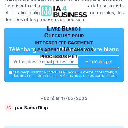
favoriser la collaboration entre métiers, data scientists
et IT afin d’aligner les architectures neuronales, les
données et les processus de décision.
Livre Blanc :
Checklist pour
intégrer efficacement
les agents IA dans vos
Téléchargez gratuitement le livre blanc
processus métiers
➔ Télécharger
IA 4 business — 2026
*
En remplissant ce formulaire, j’accepte d’être contacté(e) à
des fins commerciales par IA 4 business et ses partenaires.
Publié le
17/02/2026
par Sama Diop