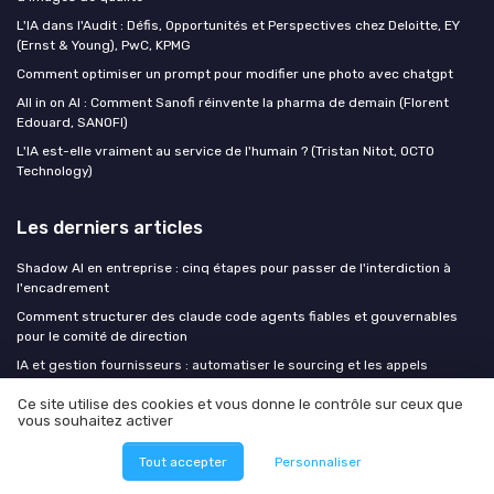
L'IA dans l'Audit : Défis, Opportunités et Perspectives chez Deloitte, EY
(Ernst & Young), PwC, KPMG
Comment optimiser un prompt pour modifier une photo avec chatgpt
All in on AI : Comment Sanofi réinvente la pharma de demain (Florent
Edouard, SANOFI)
L'IA est-elle vraiment au service de l'humain ? (Tristan Nitot, OCTO
Technology)
Les derniers articles
Shadow AI en entreprise : cinq étapes pour passer de l'interdiction à
l'encadrement
Comment structurer des claude code agents fiables et gouvernables
pour le comité de direction
IA et gestion fournisseurs : automatiser le sourcing et les appels
d'offres en B2B
Ce site utilise des cookies et vous donne le contrôle sur ceux que
La course aux agents IA est un miroir aux alouettes pour les PME sans
vous souhaitez activer
stratégie de données
Tout accepter
Personnaliser
IA et emploi : transformer l’alerte en stratégie pour les dirigeants