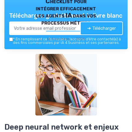
Checklist pour
intégrer efficacement
les agents IA dans vos
Téléchargez gratuitement le livre blanc
processus métiers
➔ Télécharger
IA 4 business — 2026
*
En remplissant ce formulaire, j’accepte d’être contacté(e) à
des fins commerciales par IA 4 business et ses partenaires.
Deep neural network et enjeux