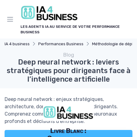
Panneau de gestion des cookies
LES AGENTS IA AU SERVICE DE VOTRE PERFORMANCE
BUSINESS
IA 4 business
Performances Business
Méthodologie de déploiement 
Blog
Deep neural network : leviers
stratégiques pour dirigeants face à
l’intelligence artificielle
Deep neural network : enjeux stratégiques,
architecture, données et risques pour dirigeants.
Comprenez comment aligner réseaux neuronaux
profonds et décisions d’entreprise.
Livre Blanc :