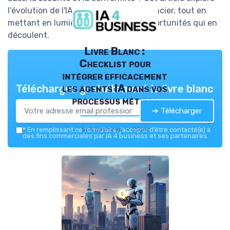
l'évolution de l'IA dans le domaine financier, tout en
mettant en lumière les défis et les opportunités qui en
découlent.
Livre Blanc :
Checklist pour
intégrer efficacement
les agents IA dans vos
Téléchargez gratuitement le livre blanc
processus métiers
➔ Télécharger
IA 4 business — 2026
*
En remplissant ce formulaire, j’accepte d’être contacté(e) à
des fins commerciales par IA 4 business et ses partenaires.