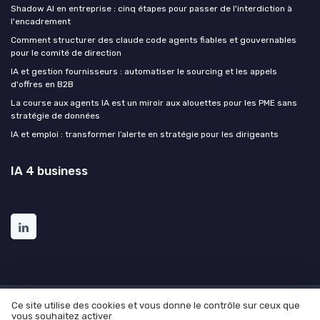
Shadow AI en entreprise : cinq étapes pour passer de l'interdiction à
l'encadrement
Comment structurer des claude code agents fiables et gouvernables
pour le comité de direction
IA et gestion fournisseurs : automatiser le sourcing et les appels
d'offres en B2B
La course aux agents IA est un miroir aux alouettes pour les PME sans
stratégie de données
IA et emploi : transformer l’alerte en stratégie pour les dirigeants
IA 4 business
Ce site utilise des cookies et vous donne le contrôle sur ceux que
Mentions légales
Politique de confidentialité
Grande
vous souhaitez activer