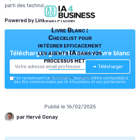
parti des technologies modernes.
Powered by Linkedin Profiler
Livre Blanc :
Checklist pour
intégrer efficacement
les agents IA dans vos
Téléchargez gratuitement le livre blanc
processus métiers
➔ Télécharger
IA 4 business — 2026
*
En remplissant ce formulaire, j’accepte d’être contacté(e) à
des fins commerciales par IA 4 business et ses partenaires.
Publié le
16/02/2025
par Hervé Gonay