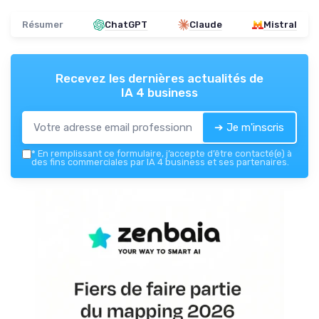
Résumer
ChatGPT
Claude
Mistral
Recevez les dernières actualités de
IA 4 business
➔ Je m'inscris
*
En remplissant ce formulaire, j’accepte d’être contacté(e) à
des fins commerciales par IA 4 business et ses partenaires.