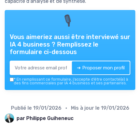
capacité d'analyse et de synthèse.
🎙
Vous aimeriez aussi être interviewé sur
IA 4 business
? Remplissez le
formulaire ci-dessous
➔ Proposer mon profil
*
En remplissant ce formulaire, j’accepte d’être contacté(e) à
des fins commerciales par IA 4 business et ses partenaires.
Publié le
19/01/2026
• Mis à jour le
19/01/2026
par Philippe Guiheneuc