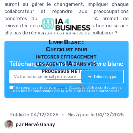
auront su gérer le changement, impliquer chaque
collaborateur et répondre aux préoccupations
concrètes du terrain. Alors que l'IA promet de
réinventer nos outils, la véritable révolution ne serait-
elle pas de réinventer nos manières de collaborer ?
Livre Blanc :
Checklist pour
intégrer efficacement
les agents IA dans vos
Téléchargez gratuitement le livre blanc
processus métiers
➔ Télécharger
IA 4 business — 2026
*
En remplissant ce formulaire, j’accepte d’être contacté(e) à
des fins commerciales par IA 4 business et ses partenaires.
Publié le
04/12/2025
• Mis à jour le
04/12/2025
par Hervé Gonay