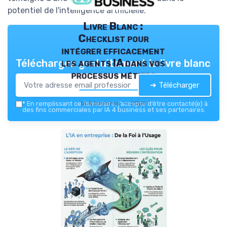
potentiel de l'intelligence artificielle.
Livre Blanc :
Checklist pour
intégrer efficacement
les agents IA dans vos
Téléchargez gratuitement le livre blanc
processus métiers
➔ Télécharger
IA 4 business — 2026
*
En remplissant ce formulaire, j’accepte d’être contacté(e) à
des fins commerciales par IA 4 business et ses partenaires.