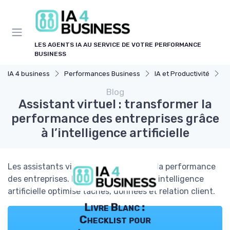
Panneau de gestion des cookies
LES AGENTS IA AU SERVICE DE VOTRE PERFORMANCE
BUSINESS
IA 4 business
Performances Business
IA et Productivité
As
Blog
Assistant virtuel : transformer la
performance des entreprises grâce
à l’intelligence artificielle
Les assistants virtuels révolutionnent la performance
des entreprises. Découvrez comment l’intelligence
artificielle optimise tâches, données et relation client.
Livre Blanc :
Checklist pour