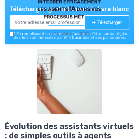
intégrer efficacement
les agents IA dans vos
Téléchargez gratuitement le livre blanc
processus métiers
➔ Télécharger
IA 4 business — 2026
*
En remplissant ce formulaire, j’accepte d’être contacté(e) à
des fins commerciales par IA 4 business et ses partenaires.
Évolution des assistants virtuels
: de simples outils à agents