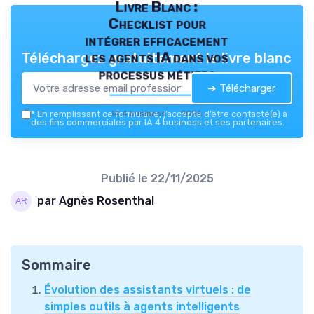
Livre Blanc :
Checklist pour
intégrer efficacement
les agents IA dans vos
Téléchargez gratuitement le livre blanc
processus métiers
➔ Télécharger
IA 4 business — 2026
*
En remplissant ce formulaire, j’accepte d’être contacté(e) à
des fins commerciales par IA 4 business et ses partenaires.
Publié le
22/11/2025
par Agnès Rosenthal
Sommaire
Évolution des assistants virtuels : de
simples outils à agents intelligents