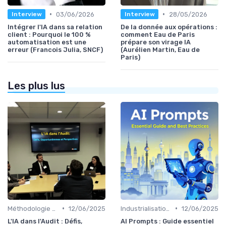
•
•
03/06/2026
28/05/2026
Interview
Interview
Intégrer l'IA dans sa relation
De la donnée aux opérations :
client : Pourquoi le 100 %
comment Eau de Paris
automatisation est une
prépare son virage IA
erreur (Francois Julia, SNCF)
(Aurélien Martin, Eau de
Paris)
Les plus lus
•
•
Méthodologie de déploiement IA
12/06/2025
Industrialisation des process par IA
12/06/2025
L'IA dans l'Audit : Défis,
AI Prompts : Guide essentiel