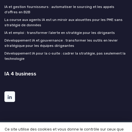
IA et gestion fournisseurs : automatiser le sourcing et les appels
d'offres en B2B
La course aux agents IA est un miroir aux alouettes pour les PME sans
stratégie de données
IA et emploi : transformer l’alerte en stratégie pour les dirigeants
Développement IA et gouvernance : transformer les outils en levier
stratégique pour les équipes dirigeantes
Développement IA pour la c‑suite : cadrer la stratégie, pas seulement la
technologie
IA 4 business
Ce site utilise des cookies et vous donne le contrôle sur ceux que
Mentions légales
Politique de confidentialité
Grande