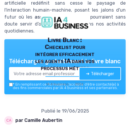
artificielle redéfinit sans cesse le paysage de
l'interaction humain-machine, posant les jalons d'un
futur où les
assistants intelligents
pourraient sans
doute servir d'
atouts
indéniables dans nos activités
quotidiennes.
Livre Blanc :
Checklist pour
intégrer efficacement
les agents IA dans vos
Téléchargez gratuitement le livre blanc
processus métiers
➔ Télécharger
IA 4 business — 2026
*
En remplissant ce formulaire, j’accepte d’être contacté(e) à
des fins commerciales par IA 4 business et ses partenaires.
Publié le
19/06/2025
par Camille Aubertin