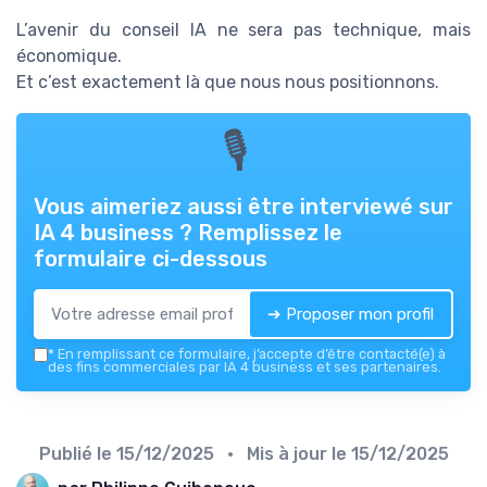
L’avenir du conseil IA ne sera pas technique, mais
économique.
Et c’est exactement là que nous nous positionnons.
🎙
Vous aimeriez aussi être interviewé sur
IA 4 business
? Remplissez le
formulaire ci-dessous
➔ Proposer mon profil
*
En remplissant ce formulaire, j’accepte d’être contacté(e) à
des fins commerciales par IA 4 business et ses partenaires.
Publié le
15/12/2025
• Mis à jour le
15/12/2025