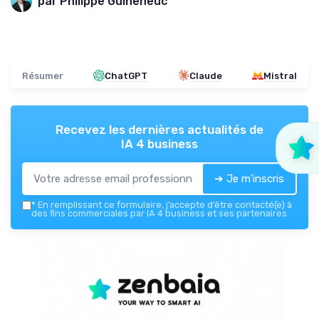
par Philippe Guiheneuc
Résumer
ChatGPT
Claude
Mistral
Recevez les dernières actualités de
IA 4 business
➔ Je m'inscris
*
En remplissant ce formulaire, j’accepte d’être contacté(e) à
des fins commerciales par IA 4 business et ses partenaires.