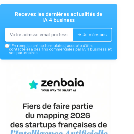
Recevez les dernières actualités de
IA 4 business
➔ Je m'inscris
*
En remplissant ce formulaire, j’accepte d’être
contacté(e) à des fins commerciales par IA 4 business et
ses partenaires.