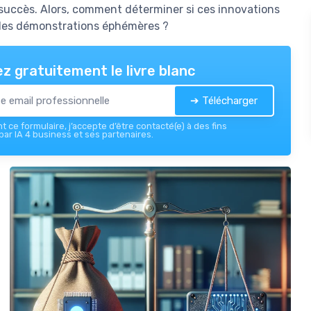
 succès. Alors, comment déterminer si ces innovations
 des démonstrations éphémères ?
z gratuitement le livre blanc
➔ Télécharger
 ce formulaire, j’accepte d’être contacté(e) à des fins
ar IA 4 business et ses partenaires.