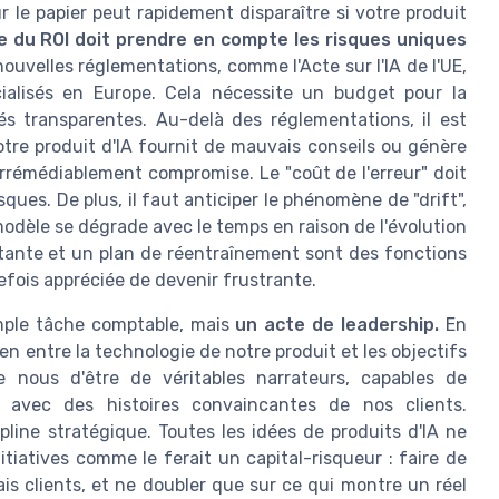
 le papier peut rapidement disparaître si votre produit
 du ROI doit prendre en compte les risques uniques
 nouvelles réglementations, comme l'Acte sur l'IA de l'UE,
ialisés en Europe. Cela nécessite un budget pour la
s transparentes. Au-delà des réglementations, il est
votre produit d'IA fournit de mauvais conseils ou génère
irrémédiablement compromise. Le "coût de l'erreur" doit
ques. De plus, il faut anticiper le phénomène de "drift",
modèle se dégrade avec le temps en raison de l'évolution
tante et un plan de réentraînement sont des fonctions
efois appréciée de devenir frustrante.
imple tâche comptable, mais
un acte de leadership.
En
n entre la technologie de notre produit et les objectifs
 nous d'être de véritables narrateurs, capables de
s avec des histoires convaincantes de nos clients.
line stratégique. Toutes les idées de produits d'IA ne
iatives comme le ferait un capital-risqueur : faire de
is clients, et ne doubler que sur ce qui montre un réel