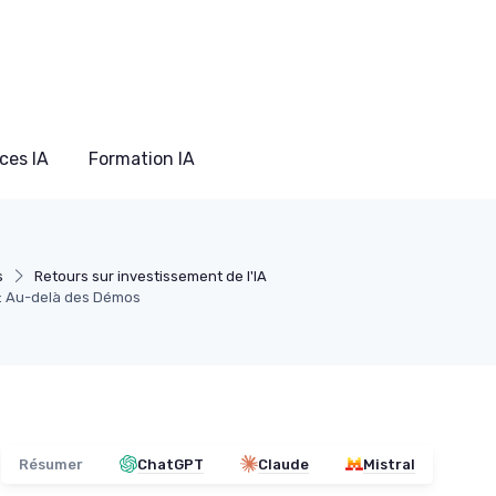
ces IA
Formation IA
s
Retours sur investissement de l'IA
e : Au-delà des Démos
Résumer
ChatGPT
Claude
Mistral