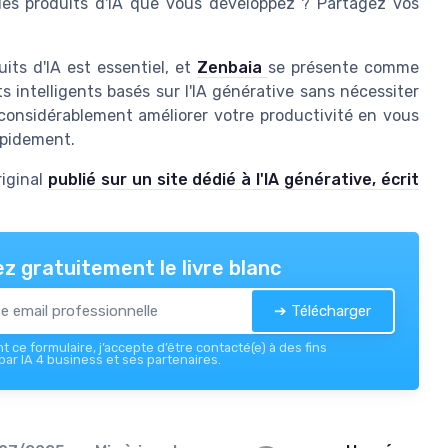
 des produits d'IA que vous développez ? Partagez vos
its d'IA est essentiel, et
Zenbaia
se présente comme
 intelligents basés sur l'IA générative sans nécessiter
considérablement améliorer votre productivité en vous
rapidement.
riginal
publié sur un site dédié à l'IA générative, écrit
z gratuitement le livre blanc
➔ Télécharger
 ce formulaire, j’accepte d’être contacté(e) à des fins
ar IA 4 business et ses partenaires.