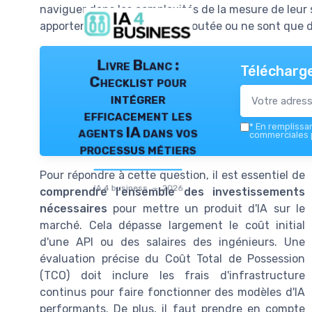
naviguer dans les complexités de la mesure de leur
apportent une vraie valeur ajoutée ou ne sont que
Livre Blanc :
Télécharge
Checklist pour
intégrer
efficacement les
*
En remplissant
agents IA dans vos
commerciales p
processus métiers
Pour répondre à cette question, il est essentiel de
IA 4 business — 2026
comprendre l'ensemble des investissements
nécessaires
pour mettre un produit d'IA sur le
marché. Cela dépasse largement le coût initial
d'une API ou des salaires des ingénieurs. Une
évaluation précise du Coût Total de Possession
(TCO) doit inclure les frais d'infrastructure
continus pour faire fonctionner des modèles d'IA
performants. De plus, il faut prendre en compte