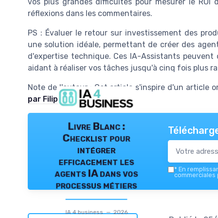
vos plus grandes difficultés pour mesurer le ROI
réflexions dans les commentaires.
PS : Évaluer le retour sur investissement des produ
une solution idéale, permettant de créer des agents
d'expertise technique. Ces IA-Assistants peuvent 
aidant à réaliser vos tâches jusqu'à cinq fois plus 
Note de l'auteur : Cet article s'inspire d'un article o
par Filip Szymanski.
Livre Blanc :
Télécharge
Checklist pour
intégrer
efficacement les
*
En remplissant
agents IA dans vos
commerciales p
processus métiers
IA 4 business — 2026