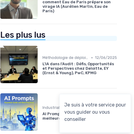
comment Eau de Paris prépare son
virage IA (Aurélien Martin, Eau de
Paris)
Les plus lus
•
Méthodologie de déploiement IA
12/06/2025
L'IA dans l'Audit : Défis, Opportunités
et Perspectives chez Deloitte, EY
(Ernst & Young), PwC, KPMG
•
Industrialisation des process par IA
12/06/2025
AI Prompts : Guide essentiel et
meilleures pratiques