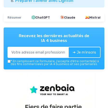
Préparer l'avenir avec Lighton
Résumer
ChatGPT
Claude
Mistral
Recevez les dernières actualités de
IA 4 business
➔ Je m'inscris
*
En remplissant ce formulaire, j’accepte d’être contacté(e) à
des fins commerciales par IA 4 business et ses partenaires.