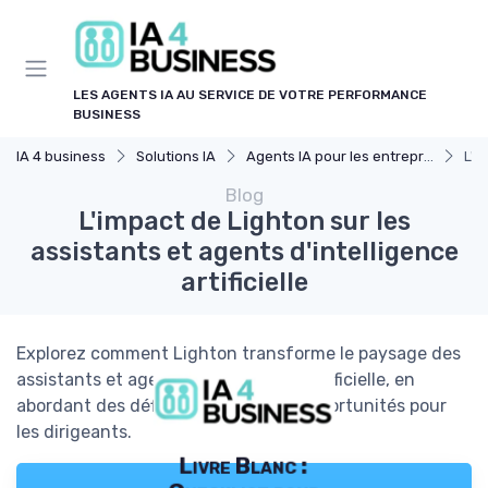
Panneau de gestion des cookies
LES AGENTS IA AU SERVICE DE VOTRE PERFORMANCE
BUSINESS
IA 4 business
Solutions IA
Agents IA pour les entreprises
L'i
Blog
L'impact de Lighton sur les
assistants et agents d'intelligence
artificielle
Explorez comment Lighton transforme le paysage des
assistants et agents d'intelligence artificielle, en
abordant des défis uniques et des opportunités pour
les dirigeants.
Livre Blanc :