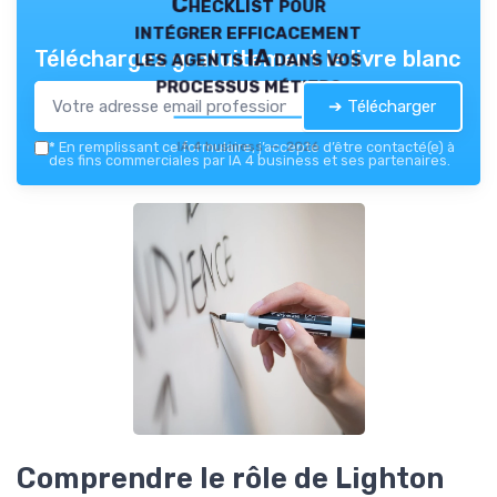
Checklist pour
intégrer efficacement
les agents IA dans vos
Téléchargez gratuitement le livre blanc
processus métiers
➔ Télécharger
IA 4 business — 2026
*
En remplissant ce formulaire, j’accepte d’être contacté(e) à
des fins commerciales par IA 4 business et ses partenaires.
Comprendre le rôle de Lighton