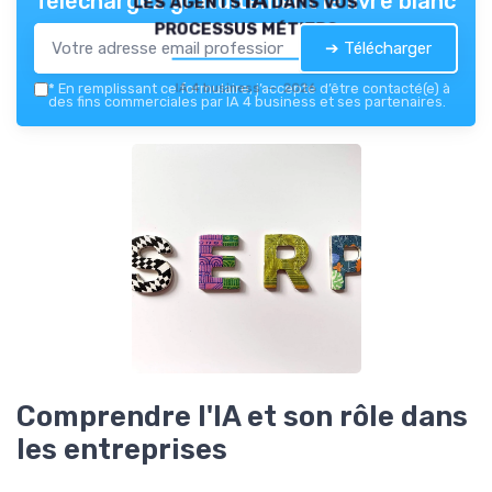
Téléchargez gratuitement le livre blanc
processus métiers
➔ Télécharger
IA 4 business — 2026
*
En remplissant ce formulaire, j’accepte d’être contacté(e) à
des fins commerciales par IA 4 business et ses partenaires.
Comprendre l'IA et son rôle dans
les entreprises