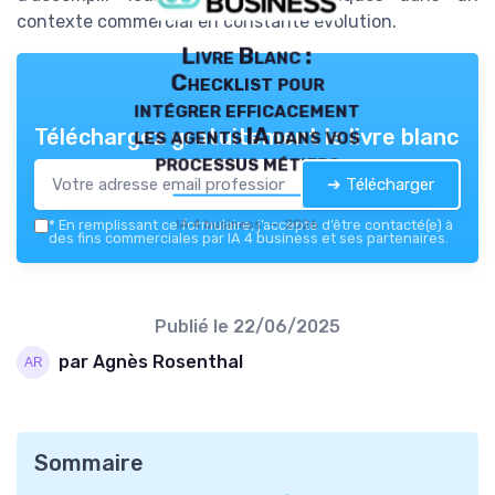
contexte commercial en constante évolution.
Livre Blanc :
Checklist pour
intégrer efficacement
les agents IA dans vos
Téléchargez gratuitement le livre blanc
processus métiers
➔ Télécharger
IA 4 business — 2026
*
En remplissant ce formulaire, j’accepte d’être contacté(e) à
des fins commerciales par IA 4 business et ses partenaires.
Publié le
22/06/2025
par Agnès Rosenthal
Sommaire