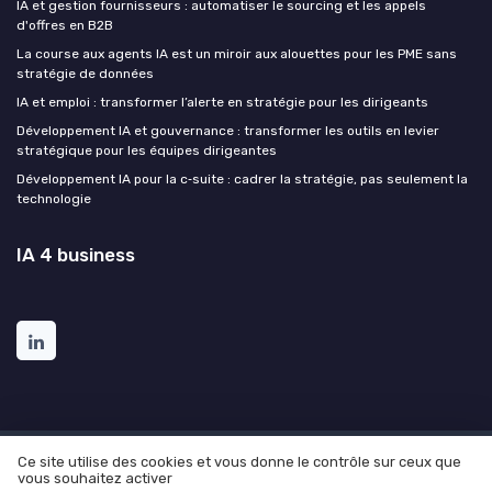
IA et gestion fournisseurs : automatiser le sourcing et les appels
d'offres en B2B
La course aux agents IA est un miroir aux alouettes pour les PME sans
stratégie de données
IA et emploi : transformer l’alerte en stratégie pour les dirigeants
Développement IA et gouvernance : transformer les outils en levier
stratégique pour les équipes dirigeantes
Développement IA pour la c‑suite : cadrer la stratégie, pas seulement la
technologie
IA 4 business
Ce site utilise des cookies et vous donne le contrôle sur ceux que
Mentions légales
Politique de confidentialité
Grande
vous souhaitez activer
enquête sur l'utilisation de l'AI dans l'entreprise