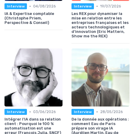
•
•
04/08/2026
19/07/2026
Interview
Interview
IA & Expertise comptable
Les REX pour dynamiser la
(Christophe Priem,
mise en relation entre les
Perspective & Conseil)
entreprises françaises et les
acteurs technologiques et
d’innovation (Eric Mattern,
Show me the REX)
•
•
03/06/2026
28/05/2026
Interview
Interview
Intégrer l'IA dans sa relation
De la donnée aux opérations :
client : Pourquoi le 100 %
comment Eau de Paris
automatisation est une
prépare son virage IA
erreur (Francois Julia, SNCF)
(Aurélien Martin, Eau de