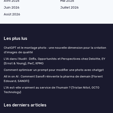
Avril 2026
Mai 2026
Juin 2026
Juillet 2026
Août 2026
Les plus lus
ChatGPT et le montage photo : une nouvelle dimension pour la création
d’images de qualité
L'IA dans l'Audit : Défis, Opportunités et Perspectives chez Deloitte, EY
(Ernst & Young), PwC, KPMG
Comment optimiser un prompt pour modifier une photo avec chatgpt
All in on AI : Comment Sanofi réinvente la pharma de demain (Florent
Edouard, SANOFI)
L'IA est-elle vraiment au service de l'humain ? (Tristan Nitot, OCTO
Technology)
Les derniers articles