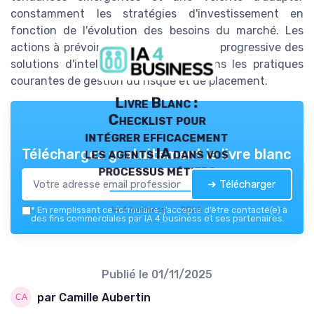
constamment les stratégies d'investissement en
fonction de l'évolution des besoins du marché. Les
actions à prévoir incluent l'intégration progressive des
solutions d'intelligence artificielle dans les pratiques
courantes de gestion du risque et de placement.
Livre Blanc :
Checklist pour
intégrer efficacement
les agents IA dans vos
Téléchargez gratuitement le livre blanc
processus métiers
➔ Télécharger
IA 4 business — 2026
*
En remplissant ce formulaire, j’accepte d’être contacté(e) à
des fins commerciales par IA 4 business et ses partenaires.
Publié le
01/11/2025
par Camille Aubertin