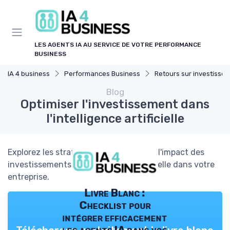
Panneau de gestion des cookies
LES AGENTS IA AU SERVICE DE VOTRE PERFORMANCE
BUSINESS
IA 4 business
Performances Business
Retours sur investissement de l
Blog
Optimiser l'investissement dans
l'intelligence artificielle
Explorez les stratégies pour maximiser l'impact des
investissements en intelligence artificielle dans votre
entreprise.
Livre Blanc :
Checklist pour
intégrer efficacement
les agents IA dans vos