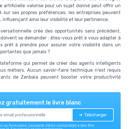
 artificielle valorise pour un sujet donné peut offrir un
IA sur ses propres préférences, les entreprises peuvent
 influençant ainsi leur visibilité et leur pertinence.
nversationnelle crée des opportunités sans précédent,
s doivent se demander : êtes-vous prêt à vous adapter à
s prêt à prendre pour assurer votre visibilité dans un
mportantes que jamais ?
ateforme qui permet de créer des agents intelligents
ssus métiers. Aucun savoir-faire technique n'est requis
stants de Zenbaia peuvent booster votre productivité
z gratuitement le livre blanc
➔ Télécharger
 ce formulaire, j’accepte d’être contacté(e) à des fins
ar IA 4 business et ses partenaires.