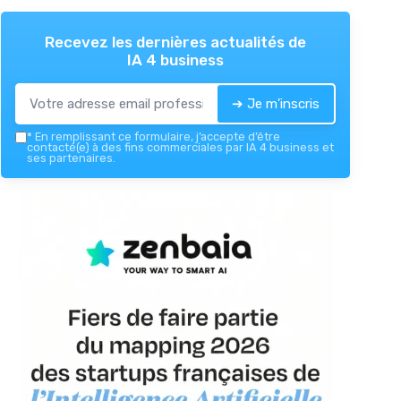
Recevez les dernières actualités de
IA 4 business
➔ Je m'inscris
*
En remplissant ce formulaire, j’accepte d’être
contacté(e) à des fins commerciales par IA 4 business et
ses partenaires.