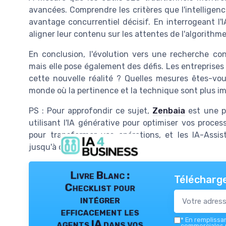
avancées. Comprendre les critères que l'intelligence
avantage concurrentiel décisif. En interrogeant l'
aligner leur contenu sur les attentes de l'algorithme,
En conclusion, l'évolution vers une recherche co
mais elle pose également des défis. Les entreprise
cette nouvelle réalité ? Quelles mesures êtes-vou
monde où la pertinence et la technique sont plus i
PS : Pour approfondir ce sujet,
Zenbaia
est une pl
utilisant l'IA générative pour optimiser vos proce
pour transformer vos opérations, et les IA-Assi
jusqu'à cinq fois.
Livre Blanc :
Télécharge
Checklist pour
intégrer
efficacement les
*
En remplissant
agents IA dans vos
commerciales p