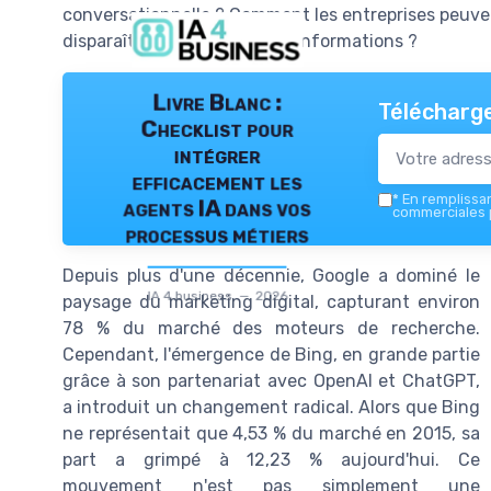
conversationnelle ? Comment les entreprises peuven
disparaître dans un océan d'informations ?
Livre Blanc :
Télécharge
Checklist pour
intégrer
efficacement les
*
En remplissant
agents IA dans vos
commerciales p
processus métiers
Depuis plus d'une décennie, Google a dominé le
IA 4 business — 2026
paysage du marketing digital, capturant environ
78 % du marché des moteurs de recherche.
Cependant, l'émergence de Bing, en grande partie
grâce à son partenariat avec OpenAI et ChatGPT,
a introduit un changement radical. Alors que Bing
ne représentait que 4,53 % du marché en 2015, sa
part a grimpé à 12,23 % aujourd'hui. Ce
mouvement n'est pas simplement une