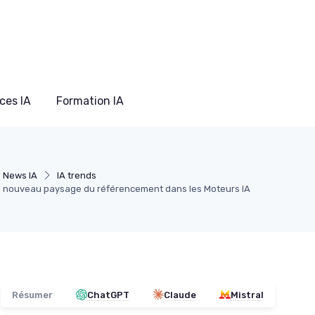
ces IA
Formation IA
 News IA
IA trends
e nouveau paysage du référencement dans les Moteurs IA
Résumer
ChatGPT
Claude
Mistral