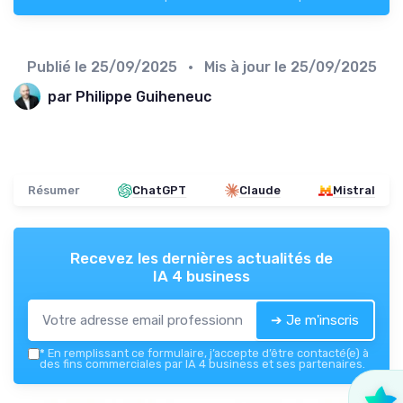
Publié le
25/09/2025
• Mis à jour le
25/09/2025
par Philippe Guiheneuc
Résumer
ChatGPT
Claude
Mistral
Recevez les dernières actualités de
IA 4 business
➔ Je m'inscris
*
En remplissant ce formulaire, j’accepte d’être contacté(e) à
des fins commerciales par IA 4 business et ses partenaires.