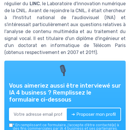
régulier du
LINC
, le Laboratoire d'innovation numérique
de la CNIL. Avant de rejoindre la CNIL, il était chercheur
à l'Institut national de l'audiovisuel (INA) et
s'intéressait particulièrement aux questions relatives à
l'analyse de contenu multimédia et au traitement du
signal vocal. Il est titulaire d'un diplôme d'ingénieur et
d'un doctorat en informatique de Télécom Paris
(obtenus respectivement en 2007 et 2011).
🎙
Vous aimeriez aussi être interviewé sur
IA 4 business
? Remplissez le
formulaire ci-dessous
➔ Proposer mon profil
*
En remplissant ce formulaire, j’accepte d’être contacté(e) à
des fins commerciales par IA 4 business et ses partenaires.