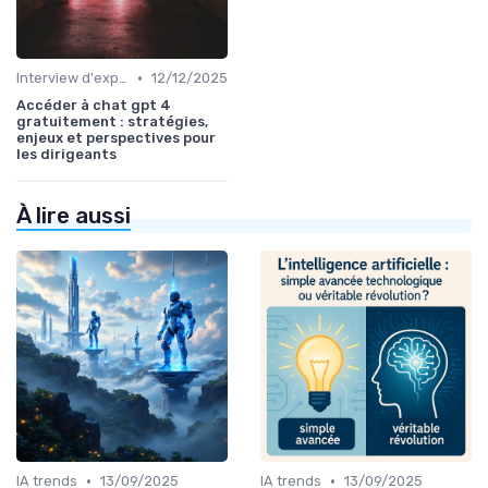
•
Interview d'expert
12/12/2025
Accéder à chat gpt 4
gratuitement : stratégies,
enjeux et perspectives pour
les dirigeants
À lire aussi
•
•
IA trends
13/09/2025
IA trends
13/09/2025